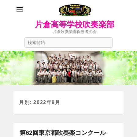
片倉高等学校吹奏楽部
片倉吹奏楽部保護者の会
検
索
開
始
月別: 2022年9月
第62回東京都吹奏楽コンクール