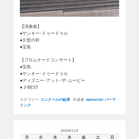
【演奏曲】
●ヤンキー･ドゥードゥル
●久堅の幹
●宝島
【プロムナードコンサート】
●宝島
●ヤンキー･ドゥードゥル
●ディズニー･アット･ザ･ムービー
● J-BEST
カテゴリー:
コンクールの結果
作成者:
wpmaster
パーマ
リンク
2025年11月
月
火
水
木
金
土
日