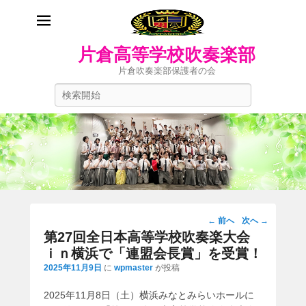
片倉高等学校吹奏楽部
片倉吹奏楽部保護者の会
検
索
開
始
投
←
前へ
次へ
→
稿
第27回全日本高等学校吹奏楽大会
ナ
ｉｎ横浜で「連盟会長賞」を受賞！
ビ
2025年11月9日
に
wpmaster
が投稿
ゲ
ー
2025年11月8日（土）横浜みなとみらいホールに